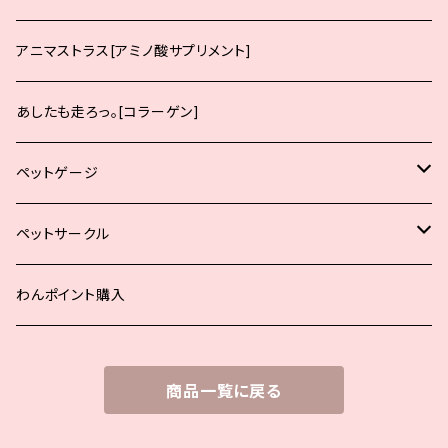
サーモン
チキン
生後12ヶ月までの子犬向け
アニマストラス[アミノ酸サプリメント]
サーモン
生後12ヶ月までの中大型犬の子犬向け
あしたも走ろっ。[コラーゲン]
生後12ヶ月からの成犬向け
ペットゲージ
生後12ヶ月からの中大型犬の成犬向け
小型犬用
ペットサークル
シニア犬、肥満犬、去勢避妊後
中型犬用
小型犬用
わんポイント購入
大型犬用
中型犬用
商品一覧に戻る
オプションパーツ
大型犬用