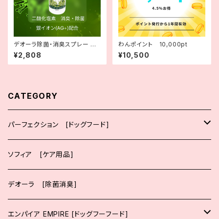
デオーラ除菌・消臭スプレー 銀
わんポイント 10,000pt
イオン 銀イオン (Ag+) 詰め替
¥2,808
¥10,500
え 1000ml
CATEGORY
パーフェクション [ドッグフード]
大粒
ソフィア [ケア用品]
ポーク
小粒
デオーラ [除菌消臭]
チキン
ポーク
エンパイア EMPIRE [ドッグフーフード]