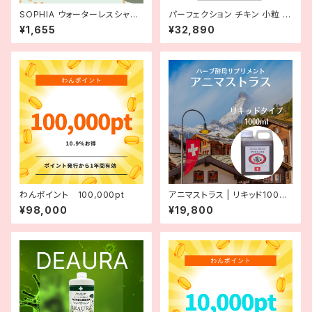
SOPHIA ウォーターレスシャン
パーフェクション チキン 小粒 2
プー Waterless Shampoo 2
0kg
¥1,655
¥32,890
50ml 【デオドラント】
わんポイント 100,000pt
アニマストラス | リキッド1000
ml
¥98,000
¥19,800