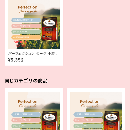
パーフェクション ポーク 小粒 1.
8kg
¥5,352
同じカテゴリの商品