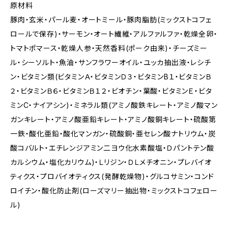
原材料
豚肉・玄米・パール麦・オートミール・豚肉脂肪(ミックストコフェ
ロールで保存)・サーモン・オート繊維・アルファルファ・乾燥全卵・
トマトポマース・乾燥人参・天然香料(ポーク由来)・チーズミー
ル・シーソルト・魚油・サンフラワーオイル・ユッカ抽出液・レシチ
ン・ビタミン類(ビタミンＡ・ビタミンＤ３・ビタミンB１・ビタミンＢ
２・ビタミンＢ６・ビタミンＢ１２・ビオチン・葉酸・ビタミンＥ・ビタ
ミンC・ナイアシン)・ミネラル類(アミノ酸鉄キレート・アミノ酸マン
ガンキレート・アミノ酸亜鉛キレート・アミノ酸銅キレート・硫酸第
一鉄・酸化亜鉛・酸化マンガン・硫酸銅・亜セレン酸ナトリウム・炭
酸コバルト・エチレンジアミン二ヨウ化水素酸塩・Ｄパントテン酸
カルシウム・塩化カリウム)・Ｌリジン・ＤＬメチオニン・プレバイオ
ティクス・プロバイオティクス(発酵乾燥物)・グルコサミン・コンド
ロイチン・酸化防止剤(ローズマリー抽出物・ミックストコフェロー
ル)