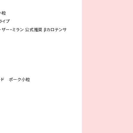
小粒
トライプ
シーザー・ミラン 公式推奨 βカロテンサ
フード ポーク小粒