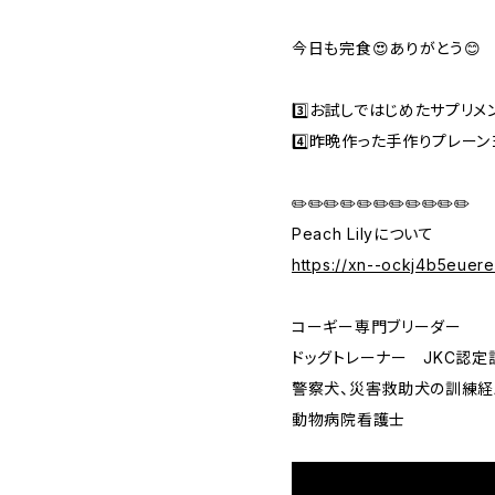
今日も完食😍ありがとう😊
3️⃣お試しではじめたサプリメ
4️⃣昨晩作った手作りプレー
✏️✏️✏️✏️✏️✏️✏️✏️✏️✏️✏️
Peach Lilyについて
https://xn--ockj4b5euer
コーギー専門ブリーダー
ドッグトレーナー JKC認定
警察犬、災害救助犬の訓練経
動物病院看護士