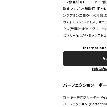
ミノ酸亜鉛キレート・アミノ
酸化マンガン・硫酸銅・亜セレ
ンジアミン二ヨウ化水素酸塩
ウム)・Ｌリジン・ＤＬメチオニ
クス(発酵乾燥物)・グルコサ
ズマリー抽出物・ミックストコ
Internationa
Ad
日本国内
パーフェクション ポ
コーギー専門ブリーダー Peac
パーフェクション (Perfect