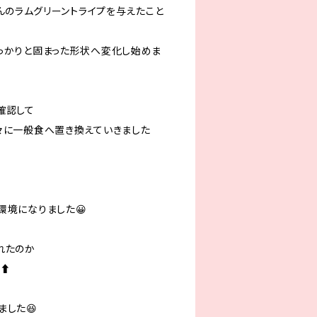
alさんのラムグリーントライプを与えたこと
っかりと固まった形状へ変化し始めま
確認して
々に一般食へ置き換えていきました
環境になりました😀
れたのか
⬆️
ました😆