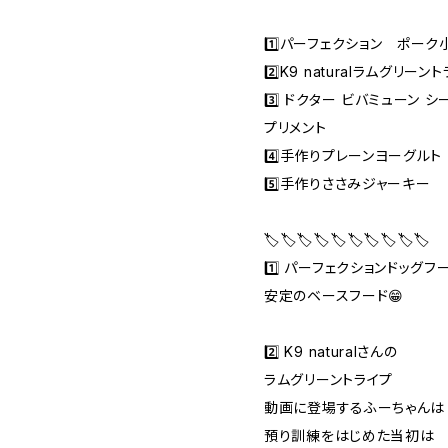
1️⃣パーフェクション ポーク
2️⃣K9 naturalラムグリーン
3️⃣ ドクター ビバミューン 
プリメント
4️⃣手作りプレーンヨーグルト
5️⃣手作りささみジャーキー
🏷🏷🏷🏷🏷🏷🏷🏷🏷🏷
1️⃣ パーフェクションドッグ
安定のベースフード😁
2️⃣ K9 naturalさんの
ラムグリーントライプ
動画に登場するふーちゃんは
預り訓練をはじめた当初は