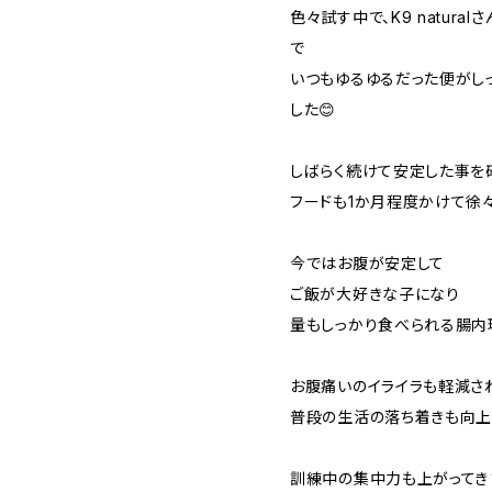
色々試す中で、K9 natur
で
いつもゆるゆるだった便がし
した😊
しばらく続けて安定した事を
フードも1か月程度かけて徐
今ではお腹が安定して
ご飯が大好きな子になり
量もしっかり食べられる腸内
お腹痛いのイライラも軽減さ
普段の生活の落ち着きも向上
訓練中の集中力も上がってき