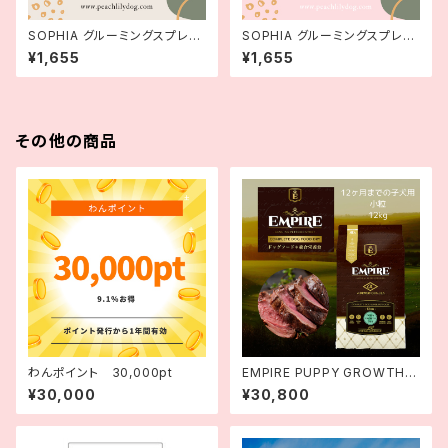
SOPHIA グルーミングスプレー
SOPHIA グルーミングスプレー
SILLKY COAT 250ml 【シルキ
MOISTURE RICH 250ml 【モ
¥1,655
¥1,655
ーコート】
イスチャーリッチ】
その他の商品
わんポイント 30,000pt
EMPIRE PUPPY GROWTH C
omplete Dog Dry Food | E
¥30,000
¥30,800
MPIRE DOGDRYパピーグロ
ース 小粒 12kg |エンパイア