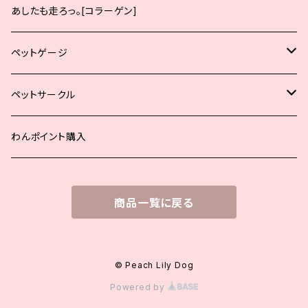
サーモン
生後12ヶ月までの中大型犬の子犬向け
あしたも走ろっ。[コラーゲン]
生後12ヶ月からの成犬向け
ペットゲージ
生後12ヶ月からの中大型犬の成犬向け
小型犬用
ペットサークル
シニア犬、肥満犬、去勢避妊後
中型犬用
小型犬用
わんポイント購入
大型犬用
中型犬用
商品一覧に戻る
オプションパーツ
大型犬用
オプションパーツ
© Peach Lily Dog
Powered by