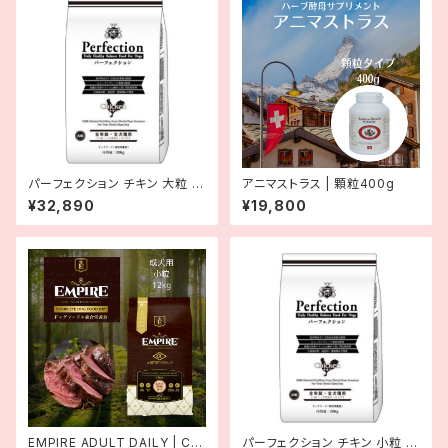
パーフェクション チキン 大粒 2
アニマストラス | 顆粒400g
0kg
¥32,890
¥19,800
EMPIRE ADULT DAILY | Co
パーフェクション チキン 小粒 2