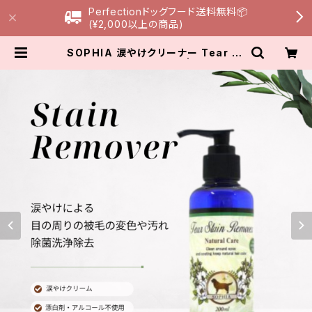
Perfectionドッグフード送料無料📦
(¥2,000以上の商品)
SOPHIA 涙やけクリーナー Tear St
ain Remover 200ml | Peach Li
ly Dog