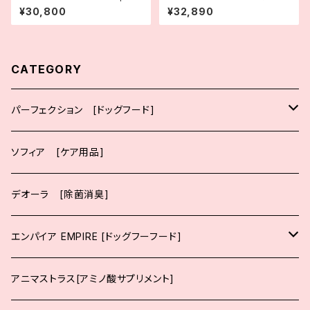
mplete Dog Dry Food | EM
0kg
¥30,800
¥32,890
PIRE DOGDRY アダルトデイリ
ー 小粒 12kg |エンパイア
CATEGORY
パーフェクション [ドッグフード]
大粒
ソフィア [ケア用品]
ポーク
小粒
デオーラ [除菌消臭]
チキン
ポーク
エンパイア EMPIRE [ドッグフーフード]
サーモン
チキン
生後12ヶ月までの子犬向け
アニマストラス[アミノ酸サプリメント]