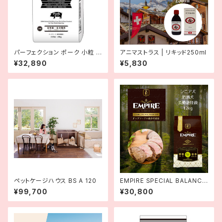
パーフェクション ポーク 小粒 2
アニマストラス | リキッド250ml
0kg
¥32,890
¥5,830
ペットケージハウス BS A 120
EMPIRE SPECIAL BALANCE
D DIET | Complete Dog Dr
¥99,700
¥30,800
y Food | EMPIRE DOGDRY
スペシャルバランスドダイエット
小粒 12kg | エンパイア