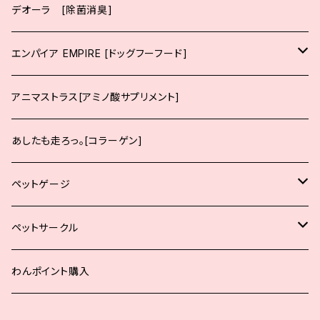
ポーク
小粒
デオーラ [除菌消臭]
チキン
ポーク
エンパイア EMPIRE [ドッグフーフード]
サーモン
チキン
生後12ヶ月までの子犬向け
アニマストラス[アミノ酸サプリメント]
サーモン
生後12ヶ月までの中大型犬の子犬向け
あしたも走ろっ。[コラーゲン]
生後12ヶ月からの成犬向け
ペットゲージ
生後12ヶ月からの中大型犬の成犬向け
小型犬用
ペットサークル
シニア犬、肥満犬、去勢避妊後
中型犬用
小型犬用
わんポイント購入
大型犬用
中型犬用