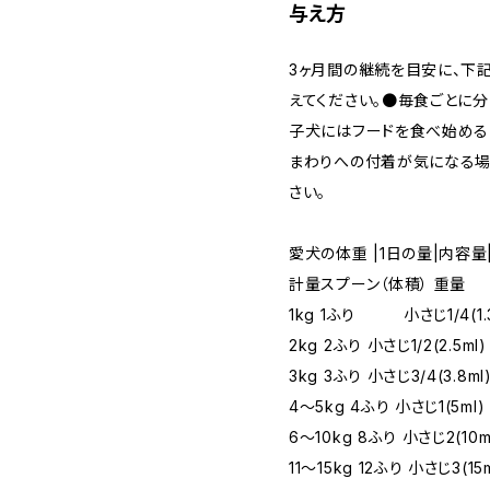
与え方
3ヶ月間の継続を目安に、下
えてください。●毎食ごとに
子犬にはフードを食べ始める
まわりへの付着が気になる場
さい。
愛犬の体重 |1日の量|内容
計量スプーン（体積） 重量
1kg 1ふり 小さじ1/4(1.3
2kg 2ふり 小さじ1/2(2.5ml
3kg 3ふり 小さじ3/4(3.8ml
4～5kg 4ふり 小さじ1(5ml)
6～10kg 8ふり 小さじ2(10m
11～15kg 12ふり 小さじ3(15m