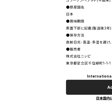
コラーゲンペプチド(牛由来)
●原産国名
日本
●賞味期限
表面下部に記載(製造後3年)
●保存方法
直射日光･高温･多湿を避け
●販売者
株式会社ニッピ
東京都足立区千住緑町1-1-1
Internationa
Ad
日本国内