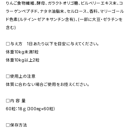
りんご食物繊維、酵母、ガラクトオリゴ糖、ビルベリーエキス末、コ
ラーゲンペプチド、ナタネ油脂末、セルロース、香料、マリーゴール
ド色素(ルテイン・ゼアキサンチン含有)、(一部に大豆・ゼラチンを
含む)
□与え方 1日あたり以下を目安に与えてください。
体重10kg未満1粒
体重10kg以上2粒
□使用上の注意
体質に合わない場合ご使用をお控えください。
□内 容 量
60粒：18ｇ（300㎎×60粒）
□保存方法