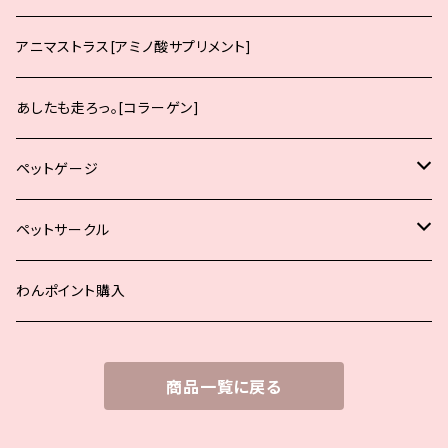
サーモン
チキン
生後12ヶ月までの子犬向け
アニマストラス[アミノ酸サプリメント]
サーモン
生後12ヶ月までの中大型犬の子犬向け
あしたも走ろっ。[コラーゲン]
生後12ヶ月からの成犬向け
ペットゲージ
生後12ヶ月からの中大型犬の成犬向け
小型犬用
ペットサークル
シニア犬、肥満犬、去勢避妊後
中型犬用
小型犬用
わんポイント購入
大型犬用
中型犬用
商品一覧に戻る
オプションパーツ
大型犬用