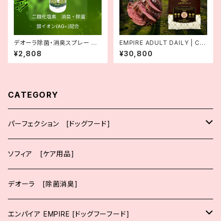
デオーラ除菌・消臭スプレー 銀
EMPIRE ADULT DAILY | Co
イオン 銀イオン (Ag+) 詰め替
mplete Dog Dry Food | EM
¥2,808
¥30,800
え 1000ml
PIRE DOGDRY アダルトデイリ
ー 小粒 12kg |エンパイア
CATEGORY
パーフェクション [ドッグフード]
大粒
ソフィア [ケア用品]
ポーク
小粒
デオーラ [除菌消臭]
チキン
ポーク
エンパイア EMPIRE [ドッグフーフード]