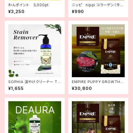
わんポイント 3,000pt
ニッピ nippi コラーゲン（牛由
来）あしたも走ろっ。 40g
¥3,250
¥990
SOPHIA 涙やけクリーナー Te
EMPIRE PUPPY GROWTH C
ar Stain Remover 200ml
omplete Dog Dry Food | E
¥1,655
¥30,800
MPIRE DOGDRYパピーグロ
ース 25+ 12kg |エンパイア