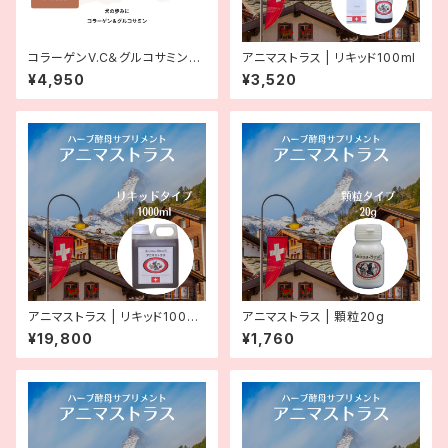
コラーゲンV.C＆グルコサミンM
アニマストラス | リキッド100ml
SM
¥4,950
¥3,520
アニマストラス | リキッド1000
アニマストラス | 顆粒20g
ml
¥19,800
¥1,760