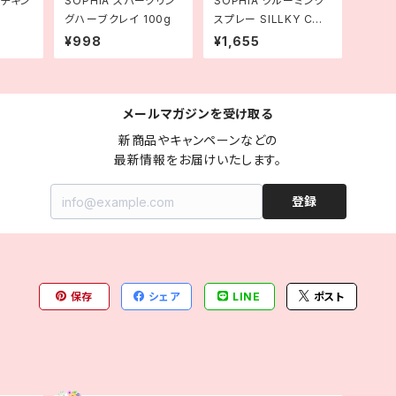
 チキン
SOPHIA スパークリン
SOPHIA グルーミング
グハーブクレイ 100g
スプレー SILLKY COA
T 250ml 【シルキーコ
¥998
¥1,655
ート】
メールマガジンを受け取る
新商品やキャンペーンなどの

最新情報をお届けいたします。
登録
保存
シェア
LINE
ポスト