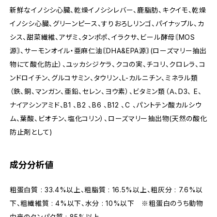
新鮮なイノシシ心臓、乾燥イノシシレバー、鹿脂肪、キクイモ、乾燥
イノシシ心臓、グリーンピース、すりおろしリンゴ、パイナップル、カ
シス、甜菜繊維、アザミ、タンポポ、イラクサ、ビール酵母〘MOS
源〙、サーモンオイル・亜麻仁油〘DHA&EPA源〙(ローズマリー抽出
物にて酸化防止）、ユッカシジケラ、クコの実、チコリ、クロレラ、コ
ンドロイチン、グルコサミン、タウリン、L-カルニチン、ミネラル類
（鉄、銅、マンガン、亜鉛、セレン、ヨウ素）、ビタミン類（Ａ、D3、 E、
ナイアシンアミド、B1 、B2 、B6 、B12 、C 、パントテン酸カルシウ
ム、葉酸、ビオチン、塩化コリン）、ローズマリー抽出物(天然の酸化
防止剤として)
成分分析値
粗蛋白質 : 33.4%以上、粗脂質 : 16.5%以上、粗灰分 : 7.6%以
下、粗繊維質 : 4%以下、水分 : 10%以下 ※粗蛋白のうち動物
由来のタンパク質 : 85%以上