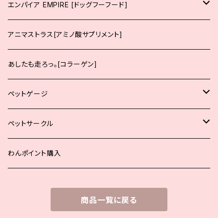
チキン
ポーク
エンパイア EMPIRE [ドッグフーフード]
サーモン
チキン
生後12ヶ月までの子犬向け
アニマストラス[アミノ酸サプリメント]
サーモン
生後12ヶ月までの中大型犬の子犬向け
あしたも走ろっ。[コラーゲン]
生後12ヶ月からの成犬向け
ペットゲージ
生後12ヶ月からの中大型犬の成犬向け
小型犬用
ペットサークル
シニア犬、肥満犬、去勢避妊後
中型犬用
小型犬用
わんポイント購入
大型犬用
中型犬用
商品一覧に戻る
オプションパーツ
大型犬用