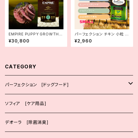
EMPIRE PUPPY GROWTH C
パーフェクション チキン 小粒 9
omplete Dog Dry Food | E
00g
¥30,800
¥2,960
MPIRE DOGDRYパピーグロ
ース 小粒 12kg |エンパイア
CATEGORY
パーフェクション [ドッグフード]
大粒
ソフィア [ケア用品]
ポーク
小粒
デオーラ [除菌消臭]