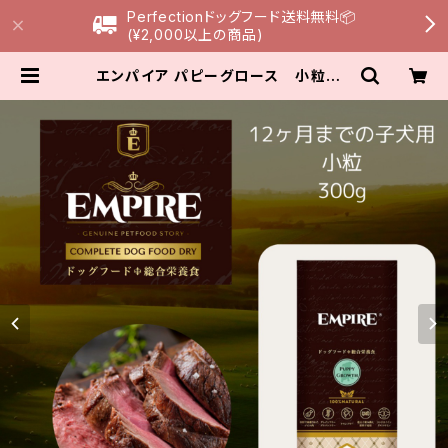
Perfectionドッグフード送料無料📦
(¥2,000以上の商品)
エンパイア パピーグロース 小粒 3
00g EMPIRE PUPPY GROWT
H Complete Dog Dry Food | Pe
ach Lily Dog